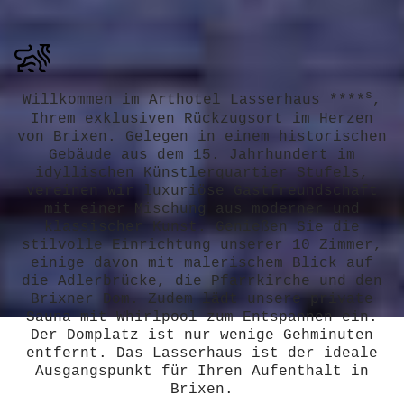
s
Willkommen im Arthotel Lasserhaus ****
,
Ihrem exklusiven Rückzugsort im Herzen
von Brixen. Gelegen in einem historischen
Gebäude aus dem 15. Jahrhundert im
idyllischen Künstlerquartier Stufels,
vereinen wir luxuriöse Gastfreundschaft
mit einer Mischung aus moderner und
klassischer Kunst. Genießen Sie die
stilvolle Einrichtung unserer 10 Zimmer,
einige davon mit malerischem Blick auf
die Adlerbrücke, die Pfarrkirche und den
Brixner Dom. Zudem lädt unsere private
Sauna mit Whirlpool zum Entspannen ein.
Der Domplatz ist nur wenige Gehminuten
entfernt. Das Lasserhaus ist der ideale
Ausgangspunkt für Ihren Aufenthalt in
Brixen.