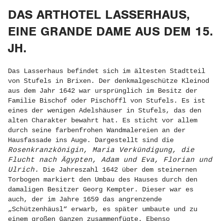
DAS ARTHOTEL LASSERHAUS,
EINE GRANDE DAME AUS DEM 15.
JH.
Das Lasserhaus befindet sich im ältesten Stadtteil
von Stufels in Brixen. Der denkmalgeschütze Kleinod
aus dem Jahr 1642 war ursprünglich im Besitz der
Familie Bischof oder Pischöffl von Stufels. Es ist
eines der wenigen Adelshäuser in Stufels, das den
alten Charakter bewahrt hat. Es sticht vor allem
durch seine farbenfrohen Wandmalereien an der
Hausfassade ins Auge. Dargestellt sind die
Rosenkranzkönigin, Maria Verkündigung, die
Flucht nach Ägypten, Adam und Eva, Florian und
Ulrich.
Die Jahreszahl 1642 über dem steinernen
Torbogen markiert den Umbau des Hauses durch den
damaligen Besitzer Georg Kempter. Dieser war es
auch, der im Jahre 1659 das angrenzende
„Schützenhäusl“ erwarb, es später umbaute und zu
einem großen Ganzen zusammenfügte. Ebenso